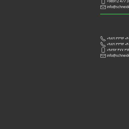
+98912 477 
info@schneid
+9821 3394 04
+9821 3394 04
+98912 477 31
info@schneid