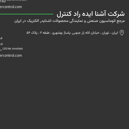
CEO Mr. Amirfathi
3160
ercontrol.com
شرکت آشنا ایده راد کنترل
مرجع اتوماسیون صنعتی و نمایندگی محصولات اشنایدر الکتریک در ایران
ایران ، تهران ، خیابان لاله زار جنوبی ،پاساژ بوشهری ، طبقه 2 ، پلاک 56
06
07
CEO Mr. Amirfathi
60
ercontrol.com