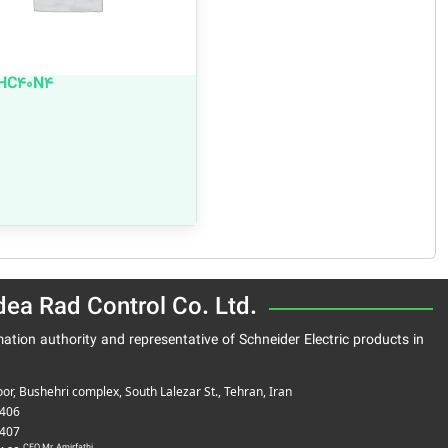
HC40N4
ea Rad Control Co. Ltd.
ation authority and representative of Schneider Electric products in
oor, Bushehri complex, South Lalezar St., Tehran, Iran
406
407