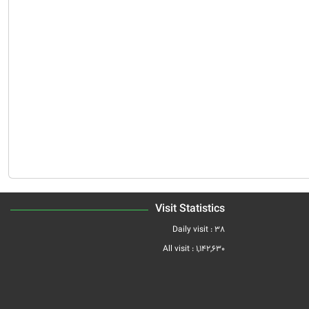
Visit Statistics
Daily visit :
38
All visit :
1,142,630