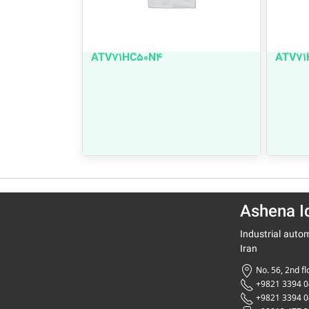
ATV71HC50N4
ATV71
Ashena Id
Industrial autom
Iran
No. 56, 2nd fl
+9821 3394 0
+9821 3394 0