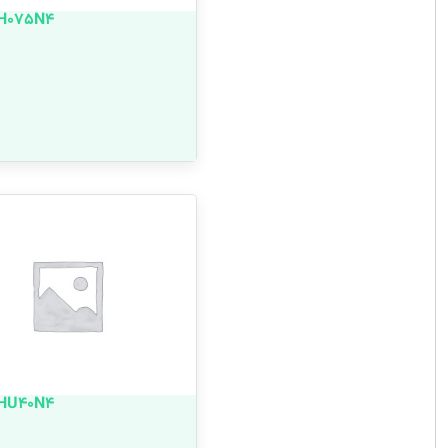
H075N4
HU40N4